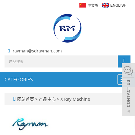
rayman@sdrayman.com
CATEGORIES
Toggl
navig
网站首页
>
产品中心
>
X Ray Machine